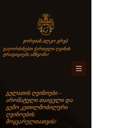
ჯორჯიან ალკო გრუპ
ვაღორძინებთ ქართული ღვინის
ტრადიციებს ამწყოში!
გელათის ღვინოები -
არომატული თაიგული და
გემო კეთილშობილური
ღვინოების
მოყვარულთათვის!