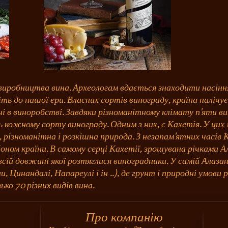
з виробництва вина. Археологам вдається знаходити насінн
ь до нашої ери. Власних сортів винограду, країна налічує
в виноробстві. Завдяки різноманітному клімату п'яти вино
 кожному сорту винограду. Одним з них, є Кахетія. У цих 
ів, різноманітна і розкішна природа. З незапам'ятних часі
оном країни. В самому серці Кахетії, зрошувана річками 
всій довжині якої розтяглися виноградники. У самій Алаза
 Цинандалі, Напареулі і ін ..), де грунт і природні умови р
ко 70 різних видів вина.
и
Про компанію