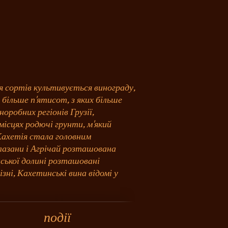
я сортів культивується винограду,
 більше п'ятисот, з яких більше
робних регіонів Грузії,
місцях родючі грунти, м'який
в Кахетія стала головним
Алазани і Агрічай розташована
нської долині розташовані
ізні, Кахетинські вина відомі у
події