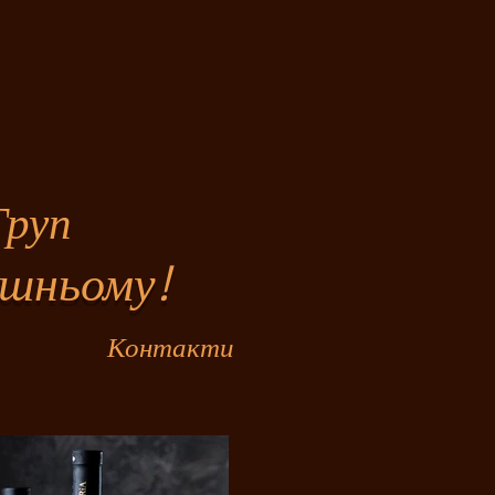
уп
шньому!
Контакти