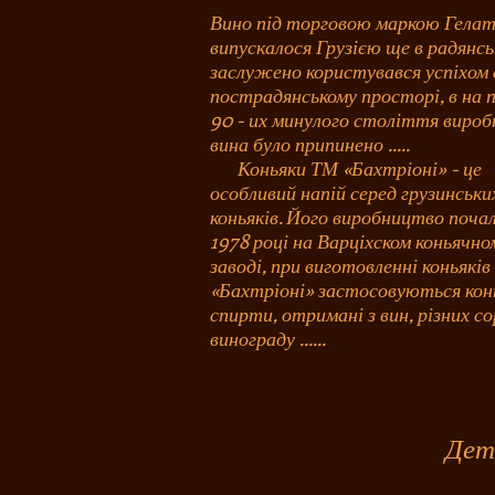
Вино під торговою маркою Гелат
випускалося Грузією ще в радянськ
заслужено користувався успіхом 
пострадянському просторі, в на 
90 - их минулого століття виро
вина було припинено .....
Коньяки ТМ «Бахтріоні» - це
особливий напій серед грузинськи
коньяків. Його виробництво почал
1978 році на Варціхском коньячно
заводі, при виготовленні коньякі
«Бахтріоні» застосовуються кон
спирти, отримані з вин, різних с
винограду ......
Дет