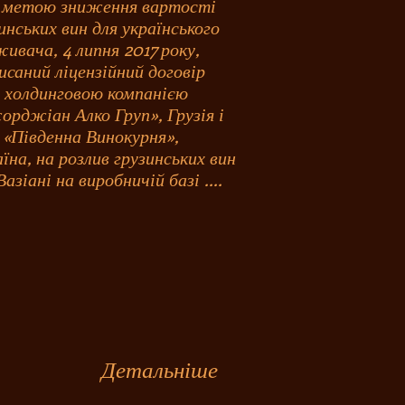
 метою зниження вартості
инських вин для українського
ивача, 4 липня 2017 року,
исаний ліцензійний договір
 холдинговою компанією
рджіан Алко Груп», Грузія і
«Південна Винокурня»,
їна, на розлив грузинських вин
азіані на виробничій базі ....
Детальніше