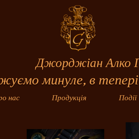
джіан Алко Гр
ємо минуле, в тепері
ро нас
Продукція
Події