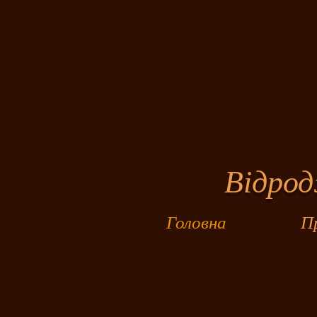
Джор
Відроджу
Головна
П