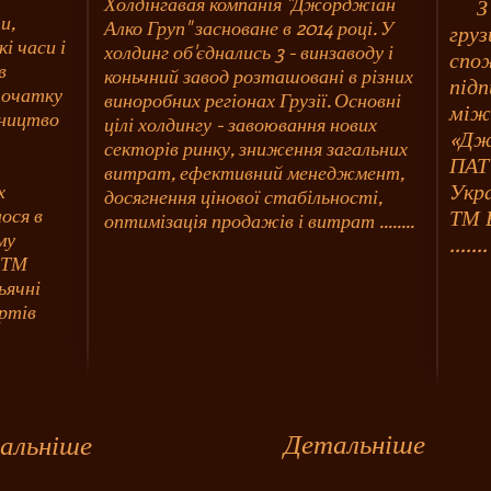
Холдінгавая компанія "Джорджіан
З
и,
Алко Груп" засноване в 2014 році. У
груз
і часи і
холдинг об'єднались 3 - винзаводу і
спож
в
коньчний завод розташовані в різних
підп
початку
виноробних регіонах Грузії. Основні
між
бництво
цілі холдингу - завоювання нових
«Джо
секторів ринку, зниження загальних
ПАТ 
витрат, ефективний менеджмент,
Укра
х
досягнення цінової стабільності,
ося в
ТМ В
оптимізація продажів і витрат ........
му
.......
в ТМ
ьячні
ортів
Детальніше
альніше