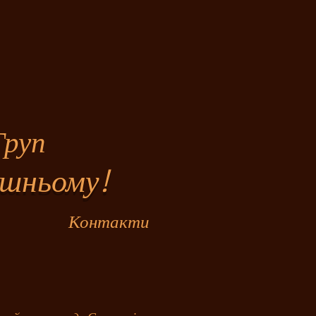
уп
шньому!
Контакти