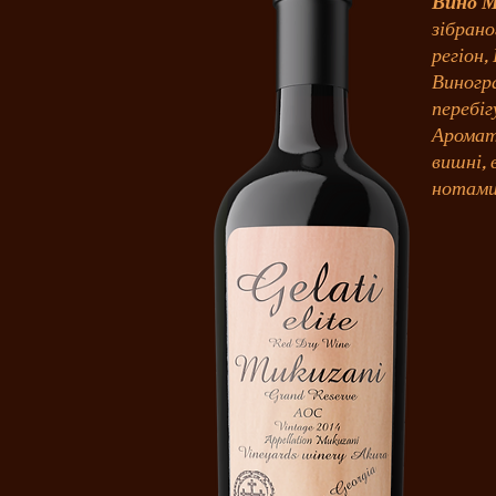
Вино М
зібрано
регіон,
Виногр
перебіг
Аромат 
вишні, 
нотами 