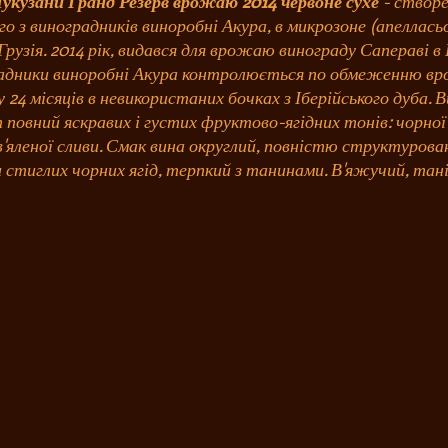
укузани Гранд Резерв врожаю 2014 червоне сухе
- створе
го з виноградників виноробні Акура, в микрозоне (апеллас
 Грузія. 2014 рік, видався для врожаю винограду Сапераві 
адники виноробні Акура контролюється по обмеженню вр
у 24 місяців в невикористаних бочках з Іберійського дуба. 
повний яскравих і густих фруктово-ягідних тонів: чорної
в'яленої сливи. Смак вина округлий, повністю структуров
стиглих чорних ягід, терпкий з танинами. В'яжучий, тані