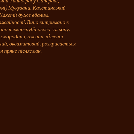
ний з винограду Сапераві,
ьоні) Мукузани, Кахетинський
в Кахетії дуже вдалим.
ожайності. Вино витримано в
Вино темно-рубінового кольору.
 смородини, ожини, в'яленої
аний, оксамитовий, розкривається
н пряне післясмак.