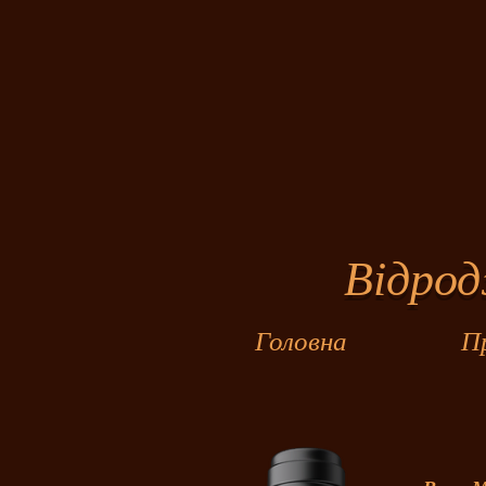
Джор
Відроджу
Головна
П