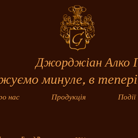
джіан Алко Гр
ємо минуле, в тепері
ро нас
Продукція
Події